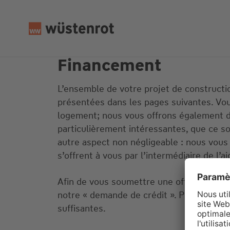
Financement
L’ensemble de votre projet de construction
présentées dans les pages suivantes. Vous
logement; nous vous offrons également d’
particulièrement intéressantes, que ce soi
autre aspect non négligeable : nous vous i
s’offrent à vous par l’intermédiaire de
l’a
Afin de vous soumettre une offre gratuit
notre « demande de crédit ». Pour une pre
suffisantes.