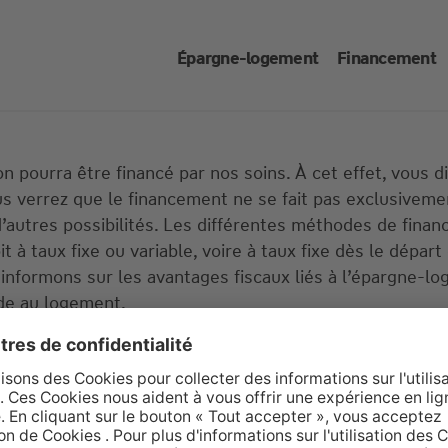
Épargne-logement
Financement
 pourra être financé par nos soins. À cet effet, vous di
 verrez que le financement ne se fait pas exclusivemen
autres possibilités. Les différentes méthodes de finan
t à taux fixe ou variable, voire à taux fixe dès le dépar
nformons sur les avantages fiscaux liés à l’épargne-loge
ide au logement
.
e et sans engagement de votre part, nous n’avons beso
mière appréciation, des indications sur l’objet (compro