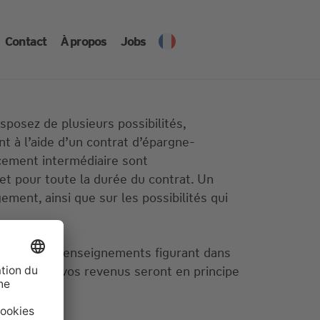
Contact
À propos
Jobs
sposez de plusieurs possibilités,
t à l’aide d’un contrat d’épargne-
cement intermédiaire sont
t et pour toute la durée du contrat. Un
ment, ainsi que sur les possibilités qui
in que des renseignements figurant dans
mis) et sur vos revenus seront en principe